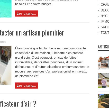
besoins et à votre budget.
CHA
DECO
Lire la suite...
HYGI
IMMO
SAL
tacter un artisan plombier
TOUT
taire
ARTICL
Étant donné que la plomberie est une composante
essentielle d’une maison, il importe d’en prendre
grand soin. C’est pourquoi, en cas de fuites
introuvables, de toilettes bouchées, d’un robinet
défectueux et d’autres situations embarrassantes, le
recours aux services d’un professionnel en travaux
de plomberie est ...
Lire la suite...
icateur d’air ?