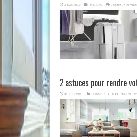
4 avril 2019
HYGIENE
Laisser un commen
2 astuces pour rendre vo
31 août 2018
CHAMBRES
,
DECORATION
,
HY