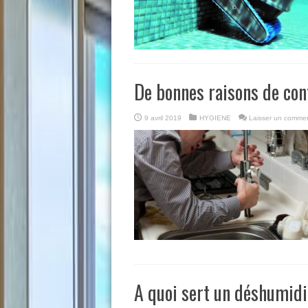
De bonnes raisons de con
9 avril 2019
HYGIENE
Laisser un commen
A quoi sert un déshumidif