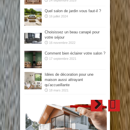
24 septembre 2025
Quel salon de jardin vous faut-il ?
16 juillet 2024
Choisissez un beau canapé pour
votre séjour
16 novembre 2022
Comment bien éclairer votre salon ?
17 septembre 2021
Idées de décoration pour une
maison aussi attrayant
qu’accueillante
18 mars 2021
Maitre d’œuvre : comment faire de
Comment choisir un brise-vue en bois
Conseils pour bien choisir son