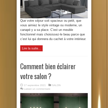
Que votre séjour soit spacieux ou petit, que
vous aimiez le style vintage ou moderne, un
canapé y a sa place. C’est un meuble
fonctionnel mais choisissez-le beau parce que
c’est lui qui donnera du cachet à votre intérieur.
Lire la suite...
Comment bien éclairer
votre salon ?
17 septembre 2021
SALON
Laisser un commentaire