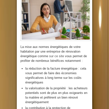
La mise aux normes énergétiques de votre
habitation par une entreprise de rénovation
énergétique comme
sur ce site
vous permet de
profiter de nombreux bénéfices notamment :
la réduction de la facture énergétique : cela
vous permet de faire des économies
significatives à long terme sur les coûts
énergétiques
la valorisation de la propriété : les acheteurs
potentiels sont de plus en plus exigeants en
la matière et préfèrent un bien rénové
énergétiquement
la contribution à la protection de