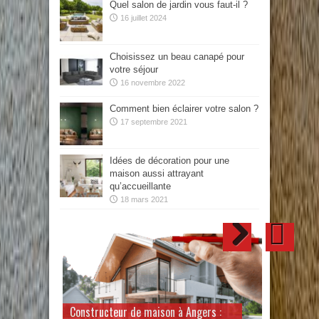
Quel salon de jardin vous faut-il ?
16 juillet 2024
Choisissez un beau canapé pour
votre séjour
16 novembre 2022
Comment bien éclairer votre salon ?
17 septembre 2021
Idées de décoration pour une
maison aussi attrayant
qu’accueillante
18 mars 2021
Maitre d’œuvre : comment faire de
Comment choisir un brise-vue en bois
Conseils pour bien choisir son
Constructeur de maison à Angers :
votre site internet un outil efficace
en fonction de votre espace extérieur
Magasin de carrelage : où faire votre
immobilier professionnel en Loire